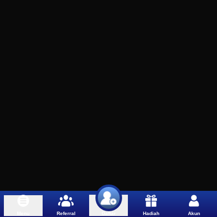
Menu
Referral
Hadiah
Akun
Daftar