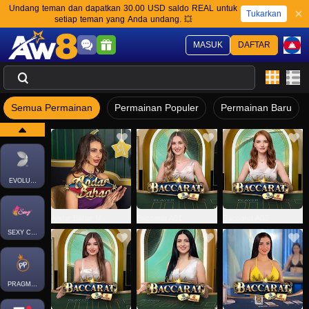
Undang teman dan dapatkan 30.00 USD saldo REAL untuk
Tukarkan
setiap teman yang Anda undang. 💥
MASUK
DAFTAR
Semua Permainan
Permainan Populer
Permainan Baru
EVOLUTION
Andar Bahar M
Baccarat A01
Baccarat A02
SEXY CASINO
PRAGMATICPLAY