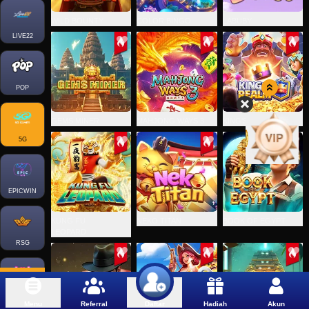
WILD BOUNTY
COLOR BINGO
LABUBY
LIVE22
POP
GEMS MINER
MAHJONG WAYS 3
KING’S REALM
5G
EPICWIN
KUNG FU
NEKO TITAN
BOOK OF EGYPT
LEOPARD
RSG
UUSLOT
Menu
Referral
Hadiah
Akun
Daftar