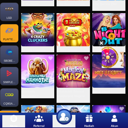
28 Mansions
3 Big Barrels Buffalo
3 Big Barrels Elfin'
Rich
LGD
PLAYTECH
4 Crazy Cluckers
9 Stars Ablaze
A Night Out
SBOBETFUNKY
SIMPLEPLAY
Absolutely
Adventures Beyond
Age of Egypt
Mammoth!™
Wonderland Magical
Maze
CQ9GAMING
KM-SLOT
Menu
Referral
Hadiah
Akun
Daftar