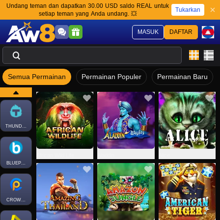
Undang teman dan dapatkan 30.00 USD saldo REAL untuk
Tukarkan
setiap teman yang Anda undang. 💥
EVOPLAY
MASUK
DAFTAR
FANTASMA
Semua Permainan
Permainan Populer
Permainan Baru
VOLTENT
THUNDERKICK
African Wild Life
Aladdin
Alice
BLUEPRINT
CROWDPLAY