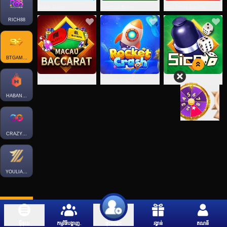
Duck River
Football Boys
GOLDEN BASIN
RICH88
BTGAMING-CARD
MacauBaccarat
Rocket Crash
Sic-bo
HABANERO
CRAZYGAMING
YOULIANGAMING
ម៉ឺនុយ
កម្មវិធីបង្ហាញ.
រង្វាន់
គណនី
ចុះឈ្មោះ