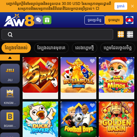
បញ្ជាក់មិត្តភក្តិមិនមែនគ្រប់គ្រងនិងទទួលបាន 30.00 USD នៃសមត្ថភាពមូលដ្ឋានពី
ទូទាត់
សមត្ថភាពនិងសមត្ថភាពនិងនីតិវេធានីដែលអ្នកបានប្រើប្រាស់។ 💥
ចូលប្រព័ន្ធ
ចុះឈ្មោះ
ល្បែងទាំងអស់
ល្បែងឈានមុខគេ
លេងហ្គេមថ្មី
ហ្គេមដែលចូលចិត្ត
JILI
5PK
BullBullMega
Christmas Mines
KINGMAKER
BGAMING-CARD