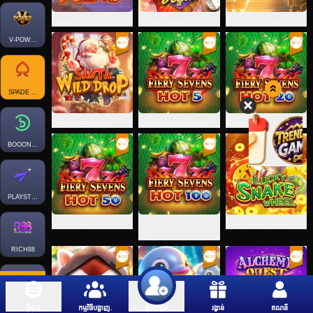
Happy Neko
Royale Vegas
Secrets of Anubis
V-POWER
SPADE GAMING
Santa Wild Drop
Fiery Sevens Hot 5
Fiery Sevens Hot 20
BOOONGO
PLAYSTARGAMING
Fiery Sevens Hot 50
Fiery Sevens Hot
Lucky Snake Wheel
100
RICH88
ENDORPHINA
ម៉ឺនុយ
កម្មវិធីបង្ហាញ.
រង្វាន់
គណនី
ចុះឈ្មោះ