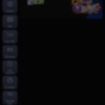
Sukan
Slot
Live Slot
EGames
Live
Kasino
E-Sukan
Tembak
Ikan