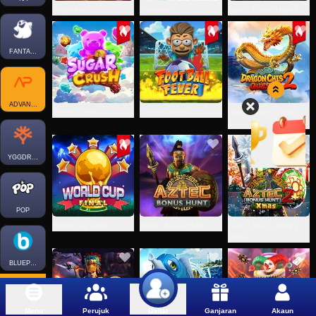
Royal Ace
Zeustrike
Aztec: Bonus Hunt 2
FANTASMA
ADVANTPLAY
Sugar Crush
Football Fever
Dragon Chi’s Quest
2
YGGDRASIL
POP
World Cup Final
Aztec: Bonus Hunt
Aztec: Bonus Hunt 2
Xmas
BLUEPRINT
Menu
Perujuk
Ganjaran
Akaun
Daftar