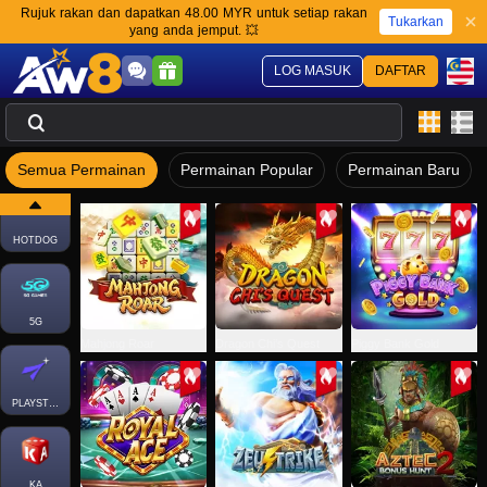
Rujuk rakan dan dapatkan 48.00 MYR untuk setiap rakan
Tukarkan
yang anda jemput. 💥
LOG MASUK
DAFTAR
CQ9GAMING
RSG
Semua Permainan
Permainan Popular
Permainan Baru
HOTDOG
5G
Mahjong Roar
Dragon Chi’s Quest
Piggy Bank Gold
PLAYSTARGAMING
KA