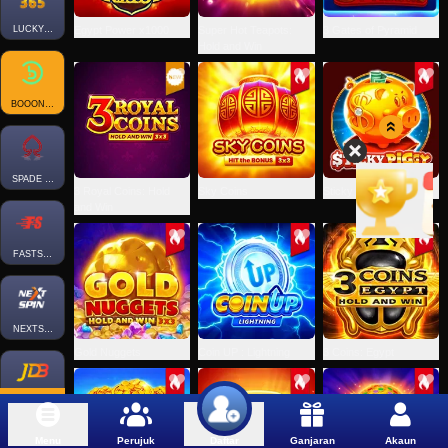
Egypt Power x1000
Super Hot Teapots:
3 Gates of Pyramid
LUCKY365
Hold and Win
BOOONGO
SPADE GAMING
3 Royal Coins: Hold
Sky Coins
Sticky Piggy
and Win
FASTSPIN
NEXTSPIN
Gold Nuggets
Coin UP : Lightning
3 Coins: Egypt
JDB
Menu
Perujuk
Ganjaran
Akaun
Daftar