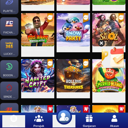
Steamin Reels
CULT
Lucky’s Wild Pub 2
PLAYTECH
FACHAI-SLOT
Big Bass Raceday
Snow Party
Wild Skullz
LUCKY365
Repeat
BOOONGO
Haunted Crypt
Rolling in Treasures
Emerald King –
SPADE GAMING
Wheel of Wealth
FASTSPIN
Menu
Perujuk
Ganjaran
Akaun
Daftar