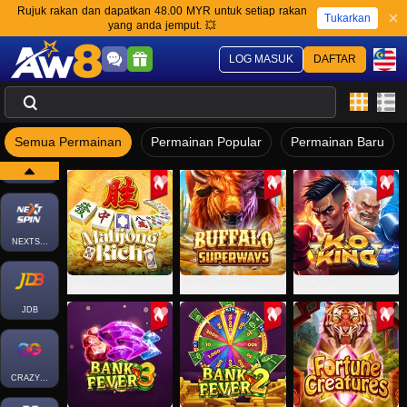
Rujuk rakan dan dapatkan 48.00 MYR untuk setiap rakan
Tukarkan
yang anda jemput. 💥
BOOONGO
LOG MASUK
DAFTAR
SPADE GAMING
Semua Permainan
Permainan Popular
Permainan Baru
FASTSPIN
NEXTSPIN
Mahjong Rich
Buffalo Superways
K.O. King
JDB
CRAZYGAMING