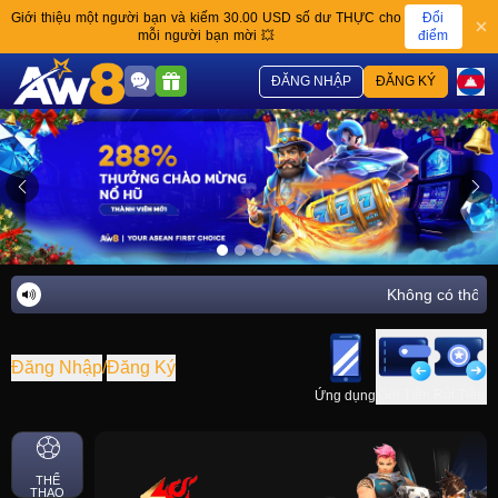
Đổi
Giới thiệu một người bạn và kiếm 30.00 USD số dư THỰC cho
điểm
mỗi người bạn mời 💥
ĐĂNG NHẬP
ĐĂNG KÝ
Không có thông b
Đăng Nhập
/
Đăng Ký
Gửi Tiền
Rút Tiền
Ứng dụng
THỂ
THAO