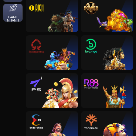
GAME
NHANH