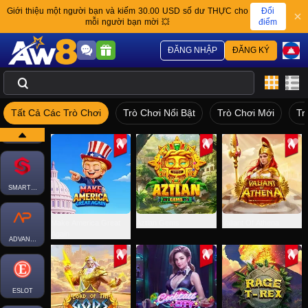
Đổi
Giới thiệu một người bạn và kiếm 30.00 USD số dư THỰC cho
điểm
mỗi người bạn mời 💥
ODINGAMING
ĐĂNG NHẬP
ĐĂNG KÝ
NAGA
Tất Cả Các Trò Chơi
Trò Chơi Nổi Bật
Trò Chơi Mới
Tr
XE88
SMARTSOFT
Make America Great
Aztlan Gems
Valiant Of Athena
Again
ADVANTPLAY
ESLOT