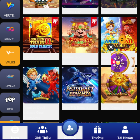
Lord Of The Gods
Cocktail City
Rage T-Rex
VERTEXPLAY
CRAZYGAMING
Golden Train 2
Fortune God
Angel vs Devil Sea
Blessing
Duel
VPLUS
LIVE22
Angel vs Devil
Astro Rift Bonanza
Aztlan Gems 2
POP
Ultimate Goal
Showdown
5G
Menu
Giới Thiệu
Thưởng
Tài Khoản
Đăng Ký