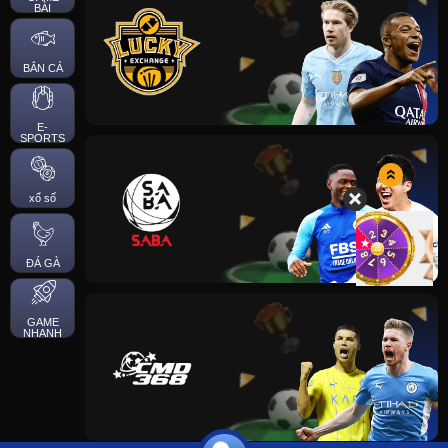
BÀI
BẮN CÁ
E-
SPORTS
xổ số
ĐÁ GÀ
GAME
NHANH