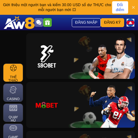
Đổi
Giới thiệu một người bạn và kiếm 30.00 USD số dư THỰC cho
điểm
mỗi người bạn mời 💥
ĐĂNG NHẬP
ĐĂNG KÝ
THỂ
THAO
CASINO
QUAY
HŨ
GAME