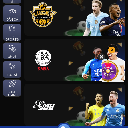
BÀI
BẮN CÁ
E-
SPORTS
xổ số
ĐÁ GÀ
GAME
NHANH