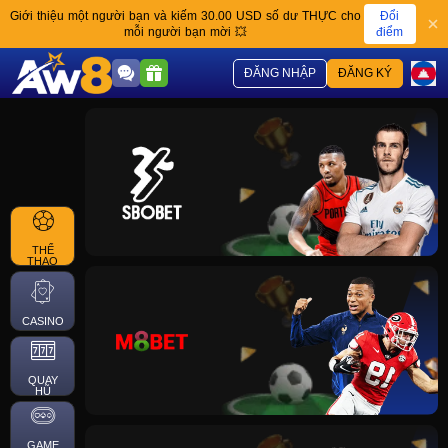
Đổi
Giới thiệu một người bạn và kiếm 30.00 USD số dư THỰC cho
điểm
mỗi người bạn mời 💥
ĐĂNG NHẬP
ĐĂNG KÝ
THỂ
THAO
CASINO
QUAY
HŨ
GAME