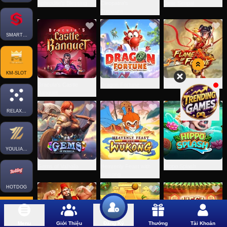
Aphrodite's Blessing
Cleopatra's
Dear Senpai
Treasure
SMARTSOFT
KM-SLOT
Dracula's Castle
Dragon Fortune
Flame of Fortune
Banquet
RELAXGAMING
YOULIANGAMING
Gems of Valhalla
Heavenly Feast with
Hippo Splash
Wukong
HOTDOG
Menu
Giới Thiệu
Thưởng
Tài Khoản
Đăng Ký
SPLUS