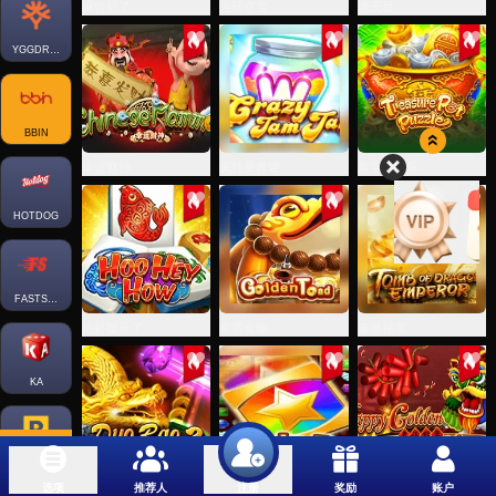
麻将胡了
连环夺宝
满天星
YGGDRASIL
BBIN
幸运财神
疯狂果酱罐
聚宝消消乐
HOTDOG
FASTSPIN
鱼虾蟹开了
富贵金蟾
秦皇秘宝
KA
BGAMING-SLOT
选项
推荐人
奖励
账户
注册
连环夺宝2
糖果吧
喜福猴年