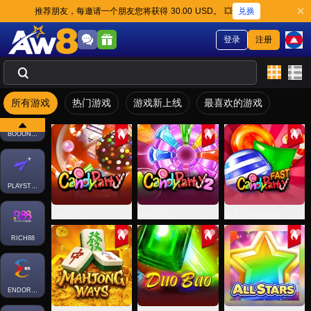
兑换
推荐朋友，每邀请一个朋友您将获得 30.00 USD。 💥
V-POWER
登录
注册
SPADE GAMING
所有游戏
热门游戏
游戏新上线
最喜欢的游戏
BOOONGO
PLAYSTARGAMING
糖果派对
糖果派对2
糖果派对-极速版
RICH88
ENDORPHINA