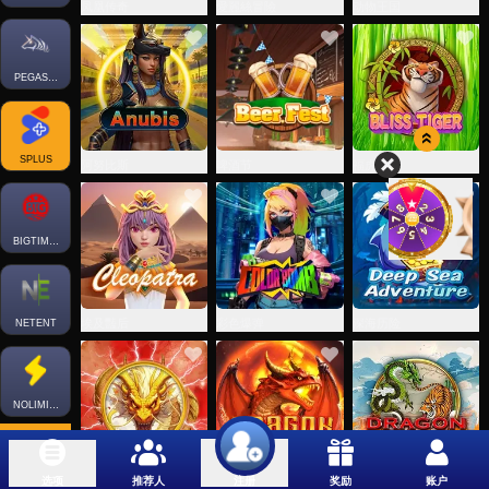
凤凰传奇
愛麗絲冒險
动物王国
PEGASUS-SLOT
SPLUS
阿努比斯
啤酒节
福虎
BIGTIMEGAMING
埃及豔后
彩色爆弹
深海历险
NETENT
NOLIMITCITY
选项
推荐人
奖励
账户
注册
龙神
龙王
龙虎争霸
REDTIGER