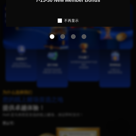
7-15-30 New Member Bonus
欢迎来到AW8
如何
注册
?
不再显示
新会员奖励高达 MYR 1,500!
开始赢了
创建账户
在您最喜欢的游戏中玩游
点击立即加入。
戏时
进行存款
获得奖励
填写您的登录信息
开始获胜
使用货币或加密
不要忘记
转账进行首次存款
领取您的奖金
为什么选择我们
您的线上赌场首选之地
提供卓越体验！
Aw8 是马来西亚首选的线上赌场，保证即时支付！
受认可: