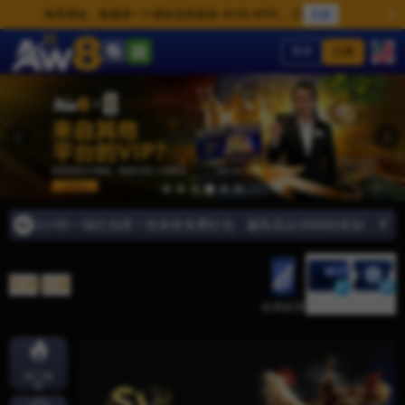
兑换
推荐朋友，每邀请一个朋友您将获得 48.00 MYR。 💥
登录
注册
每2小时一场红包雨！快来抢免费红包，赢取高达3888的奖励，手慢无
登录
/
注册
存款
提款
应用程序
热门游
戏