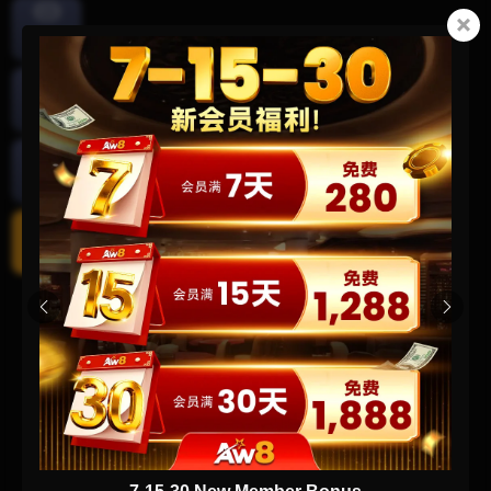
扑克游
戏
即时游
戏
彩票娱
乐
斗鸡
品牌大使
费尔南多·托雷斯
足球传奇费尔南多·托雷斯，曾效力于利物浦、切尔西和马德里竞技，已与AW8（2020/21）签署协
议。AW8 希望，通过与像托雷斯这样级别的球员合作，能够巩固其作为亚洲顶级娱乐平台的地
位。
立即投注