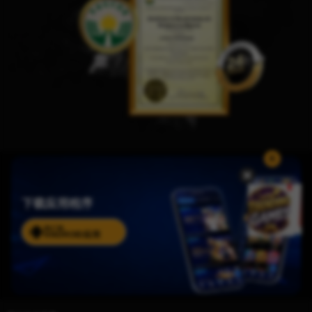
下载应用程序
通过下载
ANDROID应用