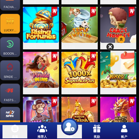
海豚世界
多虎多财
财神发发发2
FACHAI-SLOT
LUCKY365
五瑞呈祥
风暴农场
疯狂猴子
BOOONGO
SPADE GAMING
墨西哥狂欢
超级王牌Plus
Mahjong Ways 2
FASTSPIN
NEXTSPIN
选项
推荐人
奖励
账户
注册
猿宇宙
雅典娜的智慧 1000
麒麟送宝