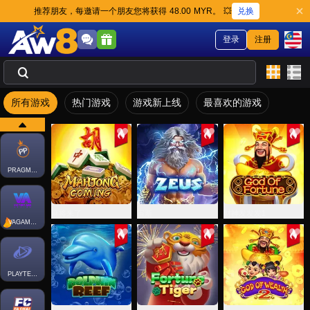
兑换
推荐朋友，每邀请一个朋友您将获得 48.00 MYR。 💥
登录
注册
所有游戏
热门游戏
游戏新上线
最喜欢的游戏
JILI
PRAGMATICPLAY
麻将来了
宙斯
财神发发发1
VAGAMING
PLAYTECH