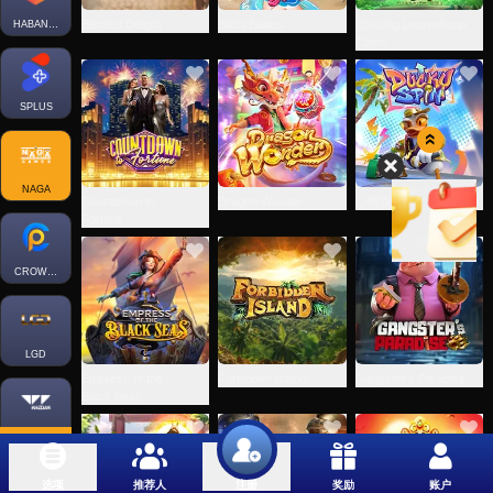
Bierfest Delight
Bikini Babes
Chasing Leprechaun
HABANERO
Coins
SPLUS
NAGA
Countdown to
Dragon Wonder
小鸭旋转
Fortune
CROWDPLAY
LGD
Empress of the
Forbidden Island
Gangster's Paradise
Black Seas
VOLTENT
选项
推荐人
奖励
账户
注册