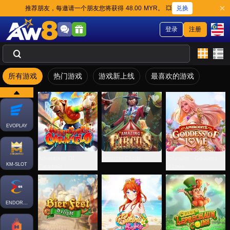
兑换
推荐朋友，每邀请一个朋友您将获得 48.00 MYR。 💥
BGAMING-SLOT
登录
注册
RICH88
所有游戏
热门游戏
游戏新上线
最喜欢的游戏
SIMPLEPLAY
EVOPLAY
Adventures Of
Amazing Circus
Aphrodite - Goddess
KM-SLOT
Caramelo
of Love
ENDORPHINA