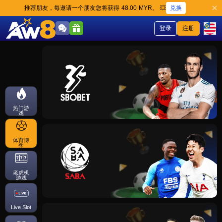
兑换
推荐朋友，每邀请一个朋友您将获得 48.00 MYR。 💥
登录
注册
热门游
戏
体育博
弈
老虎机
游戏
Live Slot