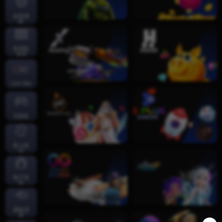
体育博
弈
老虎机
游戏
Live Slot
E游戏
真人娱
乐
电子竞
技
捕鱼游
戏