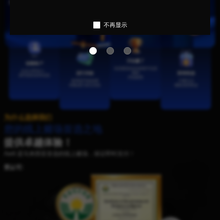
新会员奖励高达 SGD 1,500!
不再显示
开始赢了
创建账户
在您最喜欢的游戏中玩游
点击立即加入。
戏时
进行存款
获得奖励
填写您的登录信息
开始获胜
使用货币或加密
不要忘记
转账进行首次存款
领取您的奖金
为什么选择我们
您的线上赌场首选之地
提供卓越体验！
Aw8 是马来西亚首选的线上赌场，保证即时支付！
受认可: