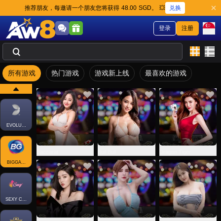
兑换
推荐朋友，每邀请一个朋友您将获得 48.00 SGD。 💥
登录
注册
所有游戏
热门游戏
游戏新上线
最喜欢的游戏
EVOLUTION
Baccarat
Bull Bull
Dragon Tiger
BIGGAMING
SEXY CASINO