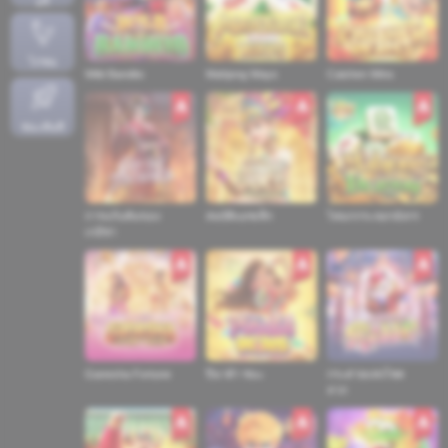
อรี่
ไก่ชน
Wild Bandito
Mahjong Ways
Caishen Wins
ชนะทันที
การแก้แค้นของ
สมบัติแอซเท็ก
ไพ่นกกระจอกมังกร
เกอิชา
Ganesha Fortune
ปินาต้า ชนะ
กระต่ายแห่งโชค
ลาภ