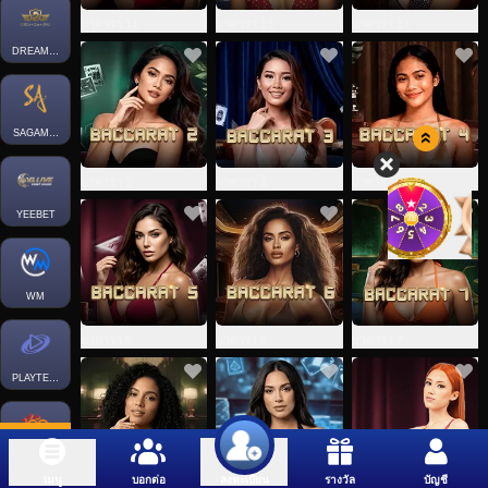
บาคาร่า 11
บาคาร่า 13
บาคาร่า 14
DREAMGAMING
SAGAMING
บาคาร่า 2
บาคาร่า 3
บาคาร่า 4
YEEBET
WM
บาคาร่า 5
บาคาร่า 6
บาคาร่า 7
PLAYTECH
OG
เมนู
บอกต่อ
รางวัล
บัญชี
ลงทะเบียน