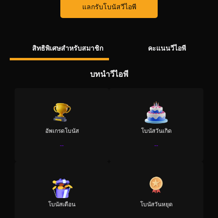
แลกรับโบนัสวีไอพี
สิทธิพิเศษสำหรับสมาชิก
คะแนนวีไอพี
บทนำวีไอพี
อัพเกรดโบนัส
โบนัสวันเกิด
--
--
โบนัสเดือน
โบนัสวันหยุด